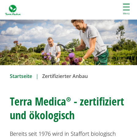
D
i
Menü
r
e
k
t
z
u
m
I
Startseite
Zertifizierter Anbau
n
h
a
Terra Medica® - zertifiziert
l
t
und ökologisch
Bereits seit 1976 wird in Staffort biologisch