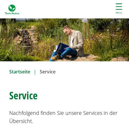
D
i
Menü
r
e
k
t
z
u
m
I
Startseite
Service
n
h
a
Service
l
t
Nachfolgend finden Sie unsere Services in der
Übersicht.