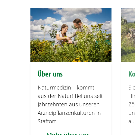
Über uns
Ko
Naturmedizin – kommt
Si
aus der Natur! Bei uns seit
Hi
Jahrzehnten aus unseren
Zö
Arzneipflanzenkulturen in
un
Staffort.
au
Mehr über uns