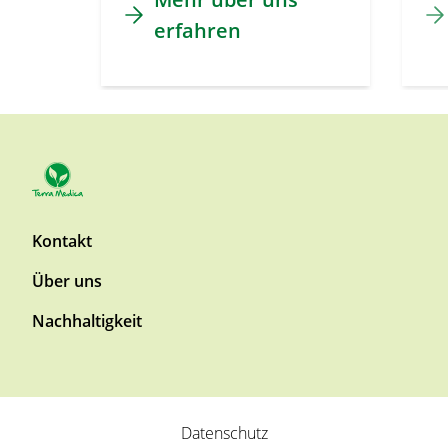
erfahren
F
Kontakt
o
Über uns
o
t
Nachhaltigkeit
e
r
T
o
F
p
Datenschutz