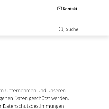
M
Kontakt
e
t
a
Suche
n
a
v
i
g
a
t
i
o
n
erem Unternehmen und unseren
ogenen Daten geschützt werden,
ser Datenschutzbestimmungen